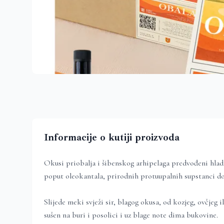
Informacije o kutiji proizvoda
Okusi priobalja i šibenskog arhipelaga predvođeni hla
poput oleokantala, prirodnih protuupalnih supstanci dok
Slijede meki svježi sir, blagog okusa, od kozjeg, ovčjeg 
sušen na buri i posolici i uz blage note dima bukovine.