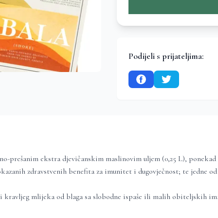
Podijeli s prijateljima:
dno-prešanim ekstra djevičanskim maslinovim uljem (0,25 L), ponekad
azanih zdravstvenih benefita za imunitet i dugovječnost; te jedne od s
ili kravljeg mlijeka od blaga sa slobodne ispaše ili malih obiteljskih im