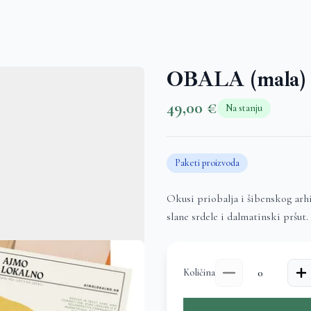
OBALA (mala)
49,00 €
Na stanju
Paketi proizvoda
Okusi priobalja i šibenskog arhip
slane srdele i dalmatinski pršut.
Količina