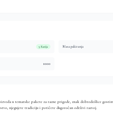
Masa pakiranja
9 Kutija
1000
voda u tematske pakete za razne prigode, znak dobrodošlice gostima i
o, njegujete tradiciju i potičete dugoročan održivi razvoj.