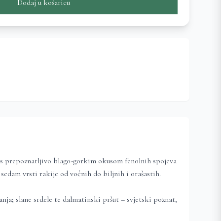
Dodaj u košaricu
 s prepoznatljivo blago-gorkim okusom fenolnih spojeva
edam vrsti rakije od voćnih do biljnih i orašastih.
anja; slane srdele te dalmatinski pršut – svjetski poznat,