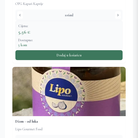
OPG Kapari Kaprije
chevron_left
chevron_right
106ml
Cijena:
5,56 €
Dostupno:
5 kom
Dodaj u košaricu
Džem - od luka
Lipo Gourmet Food