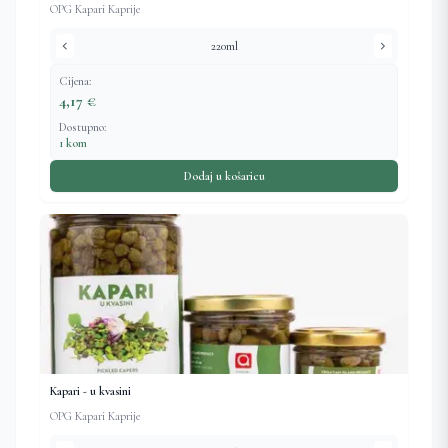
OPG Kapari Kaprije
chevron_left
chevron_right
220ml
Cijena:
4,17 €
Dostupno:
1 kom
Dodaj u košaricu
Kapari - u kvasini
OPG Kapari Kaprije