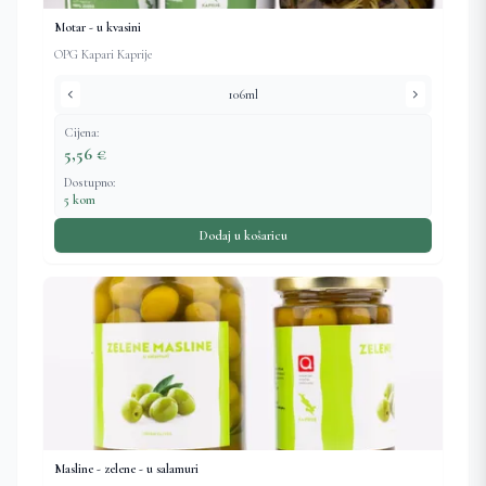
Motar - u kvasini
OPG Kapari Kaprije
chevron_left
chevron_right
106ml
Cijena:
5,56 €
Dostupno:
5 kom
Dodaj u košaricu
Masline - zelene - u salamuri