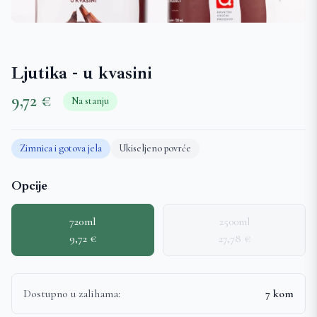
Ljutika - u kvasini
9,72 €
Na stanju
Zimnica i gotova jela
Ukiseljeno povrće
Opcije
720ml
2500ml
9,72 €
27,78 €
Dostupno u zalihama:
7 kom