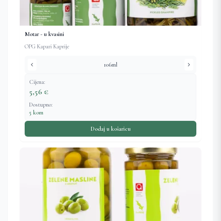
Motar - u kvasini
OPG Kapari Kaprije
chevron_left
chevron_right
106ml
Cijena:
5,56 €
Dostupno:
5 kom
Dodaj u košaricu