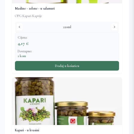
Masline - zelene - u salamuri
OPG Kapari Kaprije
chevron_left
chevron_right
220ml
Cijena:
4,17 €
Dostupno:
1 kom
Dodaj u košaricu
Kapari - u kvasini