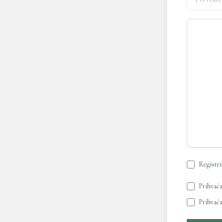
Registrir
Prihvać
Prihvać