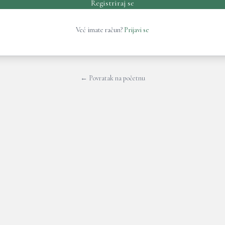
Registriraj se
Već imate račun?
Prijavi se
← Povratak na početnu