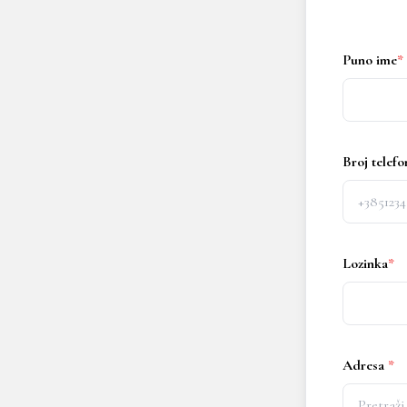
Puno ime
*
Broj telefo
Lozinka
*
Adresa
*