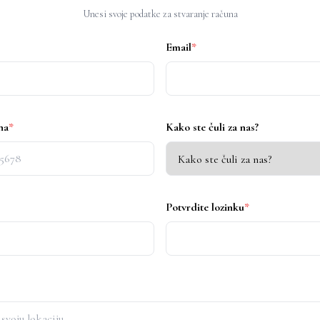
Unesi svoje podatke za stvaranje računa
Email
*
na
*
Kako ste čuli za nas?
Potvrdite lozinku
*