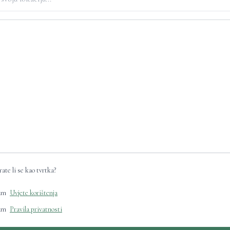
ate li se kao tvrtka?
am
Uvjete korištenja
am
Pravila privatnosti