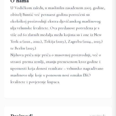
O nama
U Vodičkom zaleđu, u masliniku zasađenom 2005. godine,
obitelj Buntić već petnaest godina posvećeni su
ekološkoj proizvodnji ekstra djevičanskog maslinovog
ulja vrhunske kvalitete. Ova predanost potvrđena je s
više od 60 zlatnih medalja među kojima su i one iz New
York-a (2021., 2022.), Tokija (2023.), Zagreba (2024., 2025.)
te Berlin (2025.)
Njihova priča nije priča o masovnoj proizvodnji, već o
strasti prema zemlji, znanju prenesenom kroz godine i
upornosti koja donosi rezultate – vrhunsko nagrađivano
maslinovo ulje koje s ponosom nosi oznaku EKO
kvalitete i povjerenje kupaca.