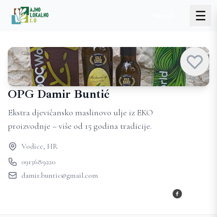
Naruči
OPG Damir Buntić
Ekstra djevičansko maslinovo ulje iz EKO
proizvodnje – više od 15 godina tradicije.
Vodice, HR
0913689220
damir.buntic@gmail.com