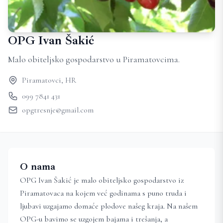
OPG Ivan Šakić
Malo obiteljsko gospodarstvo u Piramatovcima.
Piramatovci, HR
099 7841 431
opgtresnje@gmail.com
O nama
OPG Ivan Šakić je malo obiteljsko gospodarstvo iz
Piramatovaca na kojem već godinama s puno truda i
ljubavi uzgajamo domaće plodove našeg kraja. Na našem
OPG-u bavimo se uzgojem bajama i trešanja, a