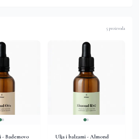
5 proizvoda
mi - Bademovo
Ulja i balzami - Almond