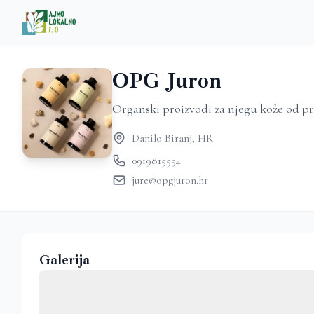
OPG Juron
Organski proizvodi za njegu kože od p
Danilo Biranj, HR
0919815554
jure@opgjuron.hr
Galerija