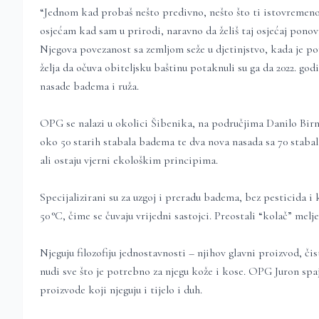
“Jednom kad probaš nešto predivno, nešto što ti istovremeno d
osjećam kad sam u prirodi, naravno da želiš taj osjećaj pono
Njegova povezanost sa zemljom seže u djetinjstvo, kada je p
želja da očuva obiteljsku baštinu potaknuli su ga da 2022. go
nasade badema i ruža.
OPG se nalazi u okolici Šibenika, na područjima Danilo Birnj
oko 50 starih stabala badema te dva nova nasada sa 70 stabala,
ali ostaju vjerni ekološkim principima.
Specijalizirani su za uzgoj i preradu badema, bez pesticida 
50 °C, čime se čuvaju vrijedni sastojci. Preostali “kolač” me
Njeguju filozofiju jednostavnosti – njihov glavni proizvod, č
nudi sve što je potrebno za njegu kože i kose. OPG Juron spaja
proizvode koji njeguju i tijelo i duh.