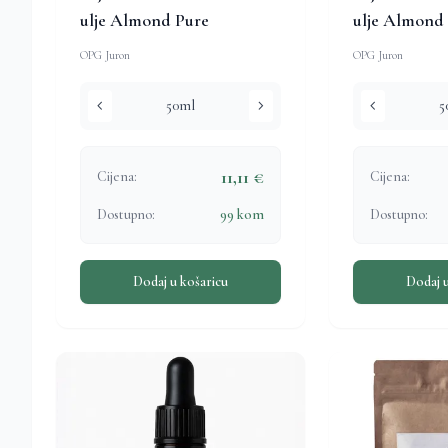
ulje Almond Pure
ulje Almond
OPG Juron
OPG Juron
chevron_left
chevron_right
chevron_left
50ml
5
11,11 €
Cijena:
Cijena:
Dostupno:
99 kom
Dostupno:
Dodaj u košaricu
Dodaj u