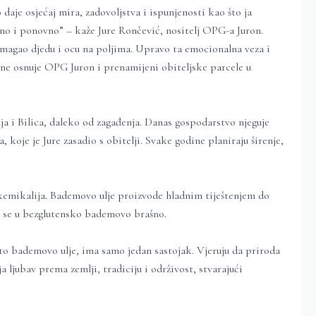
aje osjećaj mira, zadovoljstva i ispunjenosti kao što ja
vno i ponovno” – kaže Jure Rončević, nositelj OPG-a Juron.
omagao djedu i ocu na poljima. Upravo ta emocionalna veza i
dine osnuje OPG Juron i prenamijeni obiteljske parcele u
a i Bilica, daleko od zagađenja. Danas gospodarstvo njeguje
 koje je Jure zasadio s obitelji. Svake godine planiraju širenje,
i kemikalija. Bademovo ulje proizvode hladnim tiještenjem do
lje se u bezglutensko bademovo brašno.
isto bademovo ulje, ima samo jedan sastojak. Vjeruju da priroda
 ljubav prema zemlji, tradiciju i održivost, stvarajući