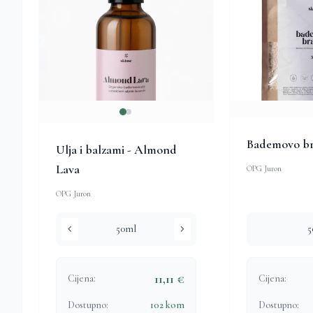
Bademovo b
Ulja i balzami - Almond
Lava
OPG Juron
OPG Juron
chevron_left
chevron_right
50ml
5
11,11 €
Cijena:
Cijena:
Dostupno:
102 kom
Dostupno: