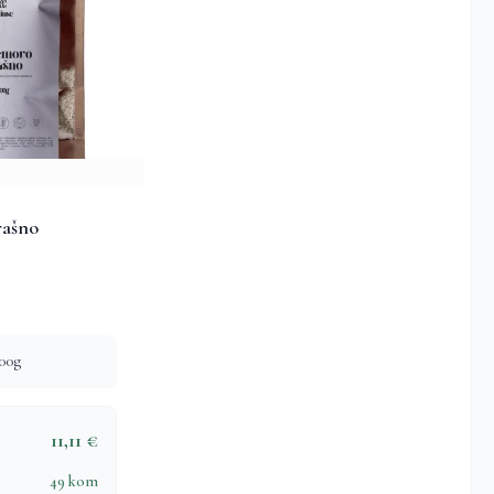
rašno
00g
11,11 €
49 kom