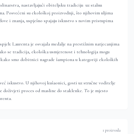
linarstva, nastavljajući obiteljsku tradiciju uz stalnu
a. Posvećeni su ekološkoj proizvodnji, što njihovim uljima
dove i znanja, uspješno spajaju iskustvo s novim pristupima
spjeh: Laurenta je osvajala medalje na prestižnim natjecanjima
o se tradicija, ekološka usmjerenost i tehnologija mogu
i kako smo dobitnici nagrade šampiona u kategoriji ekoloških
eć iskustvo. U njihovoj kušaonici, gosti uz stručne voditelje
te doživjeti proces od masline do staklenke. To je mjesto
urenta.
1 proizvoda