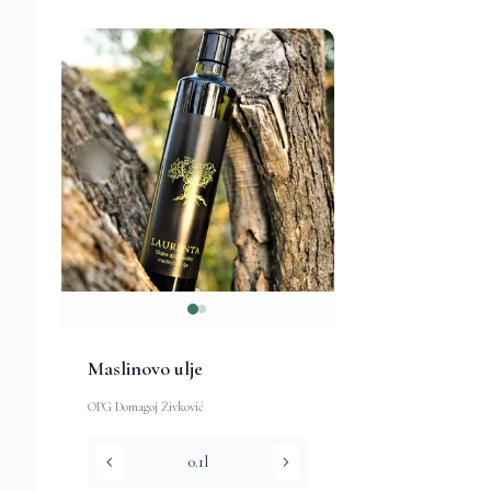
Maslinovo ulje
OPG Domagoj Živković
chevron_left
chevron_right
0.1l