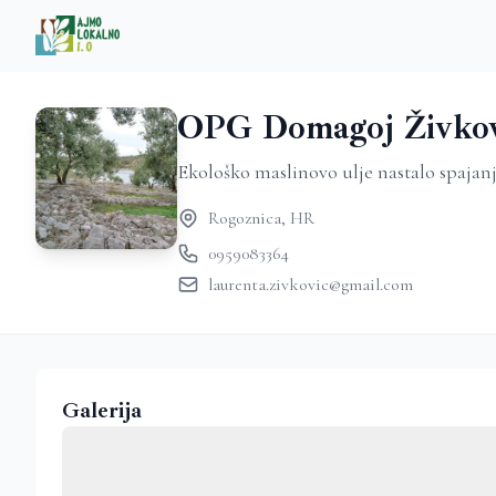
OPG Domagoj Živkov
Ekološko maslinovo ulje nastalo spajanj
Rogoznica, HR
0959083364
laurenta.zivkovic@gmail.com
Galerija