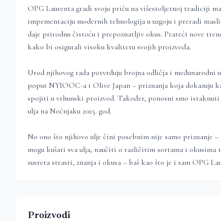
OPG Laurenta gradi svoju priču na višestoljetnoj tradiciji mas
impementaciju modernih tehnologija u uzgoju i preradi maslin
daje prirodnu čistoću i prepoznatljiv okus. Prateći nove tren
kako bi osigurali visoku kvalitetu svojih proizvoda.
Urod njihovog rada potvrđuju brojna odličja i međunarodni u
poput NYIOOC-a i Olive Japan – priznanja koja dokazuju kak
spojiti u vrhunski proizvod. Također, ponosni smo istaknut
ulja na Noćnjaku 2025. god.
No ono što njihovo ulje čini posebnim nije samo priznanje – v
mogu kušati sva ulja, naučiti o različitim sortama i okusima 
susreta strasti, znanja i okusa – baš kao što je i sam OPG La
Proizvodi