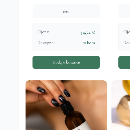
30ml
34,72 €
Cijena:
Cije
Dostupno:
10 kom
Dos
Dodaj u košaricu