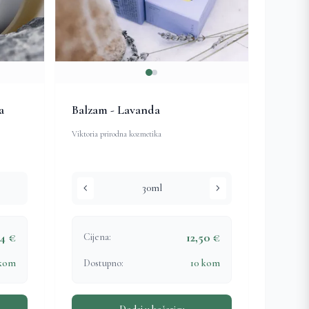
a
Balzam - Lavanda
Viktoria prirodna kozmetika
chevron_left
chevron_right
30ml
94 €
12,50 €
Cijena:
 kom
Dostupno:
10 kom