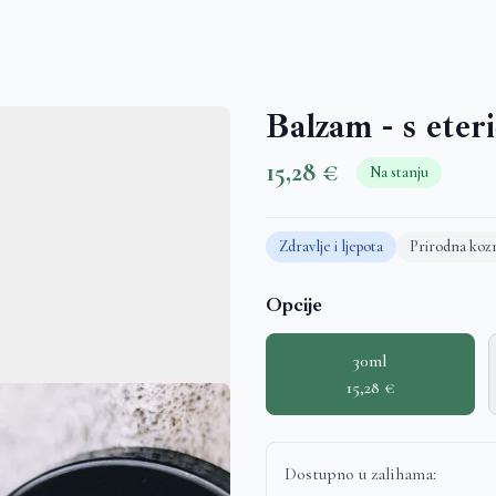
Balzam - s eter
15,28 €
Na stanju
Zdravlje i ljepota
Prirodna koz
Opcije
30ml
15,28 €
Dostupno u zalihama: