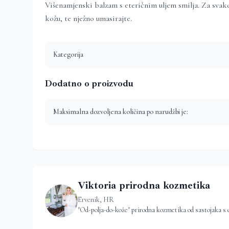
Višenamjenski balzam s eteričnim uljem smilja. Za svakod
kožu, te nježno umasirajte.
Kategorija
Dodatno o proizvodu
Maksimalna dozvoljena količina po narudžbi je:
Viktoria prirodna kozmetika
Ervenik, HR
"Od-polja-do-kože" prirodna kozmetika od sastojaka s 