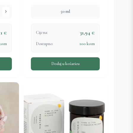
chevron_right
50 ml
11 €
31,94 €
Cijena:
 kom
Dostupno:
100 kom
Dodaj u košaricu