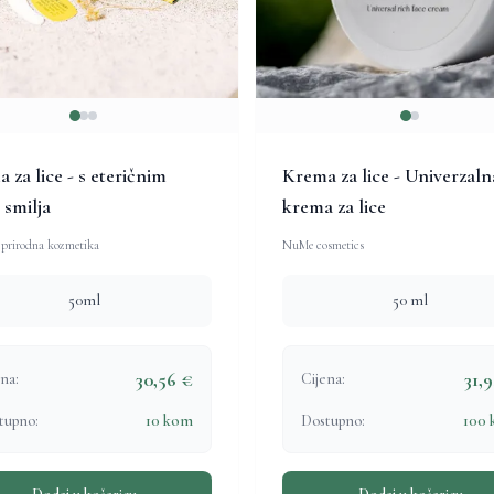
 za lice - s eteričnim
Krema za lice - Univerzaln
 smilja
krema za lice
 prirodna kozmetika
NuMe cosmetics
50ml
50 ml
30,56 €
31,
na:
Cijena:
tupno:
10 kom
Dostupno:
100