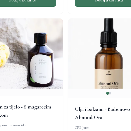
Dodaj u košaricu
Dodaj u košaricu
n za tijelo - S magarećim
Ulja i balzami - Bademovo 
ekom
Almond Ora
 prirodna kozmetika
OPG Juron