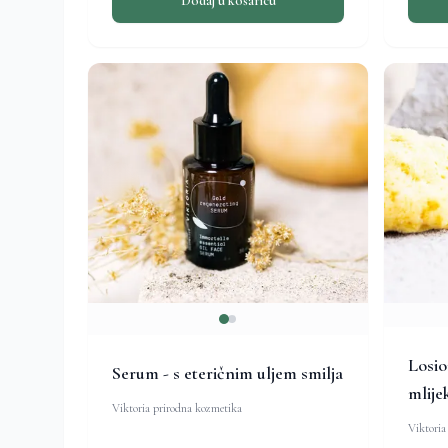
Dodaj u košaricu
Losio
Serum - s eteričnim uljem smilja
mlij
Viktoria prirodna kozmetika
Viktoria