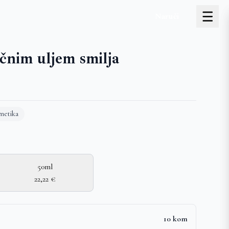
Naruči
ičnim uljem smilja
metika
50ml
22,22 €
10 kom