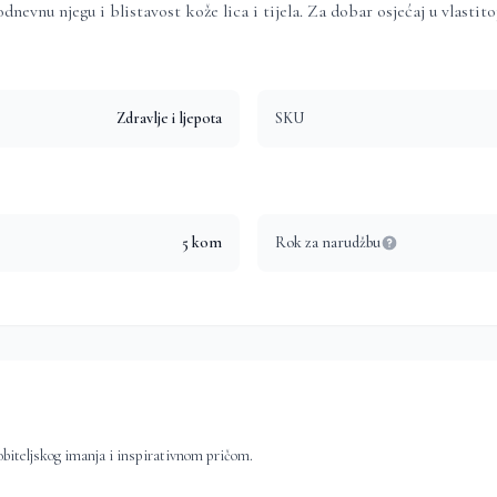
nevnu njegu i blistavost kože lica i tijela. Za dobar osjećaj u vlastit
Zdravlje i ljepota
SKU
5
kom
Rok za narudžbu
obiteljskog imanja i inspirativnom pričom.