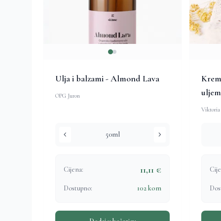
Ulja i balzami - Almond Lava
Krema
uljem
OPG Juron
Viktoria
chevron_left
chevron_right
50ml
11,11 €
Cijena:
Cije
Dostupno:
102 kom
Dos