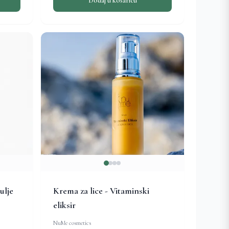
Dodaj u košaricu
ulje
Krema za lice - Vitaminski
eliksir
NuMe cosmetics