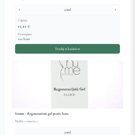
chevron_left
chevron_right
50ml
Cijena:
11,11 €
Dostupno:
100 kom
Dodaj u košaricu
Serum - Regenerativni gel protiv bora
NuMe cosmetics
50ml