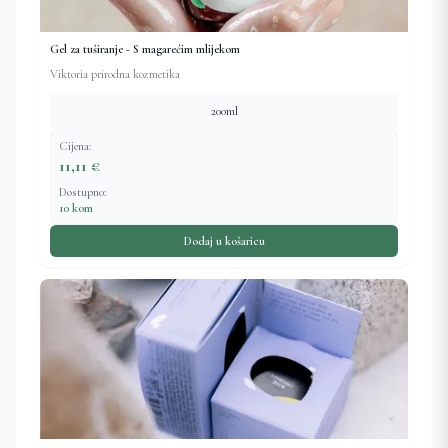
Gel za tuširanje - S magarećim mlijekom
Viktoria prirodna kozmetika
200ml
Cijena:
11,11 €
Dostupno:
10 kom
Dodaj u košaricu