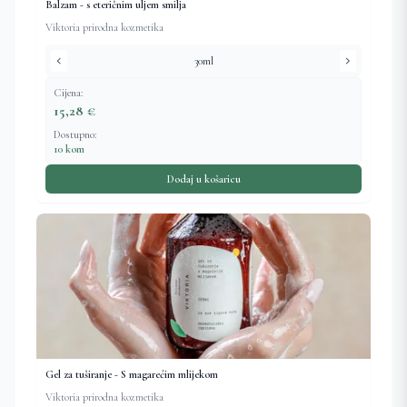
Balzam - s eteričnim uljem smilja
Viktoria prirodna kozmetika
chevron_left
chevron_right
30ml
Cijena:
15,28 €
Dostupno:
10 kom
Dodaj u košaricu
Gel za tuširanje - S magarećim mlijekom
Viktoria prirodna kozmetika