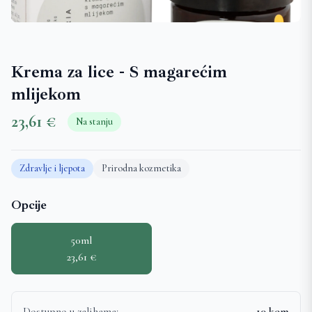
Krema za lice - S magarećim
mlijekom
23,61 €
Na stanju
Zdravlje i ljepota
Prirodna kozmetika
Opcije
50ml
23,61 €
Dostupno u zalihama:
10 kom