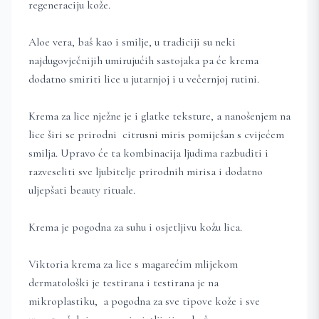
regeneraciju kože.
Aloe vera, baš kao i smilje, u tradiciji su neki
najdugovječnijih umirujućih sastojaka pa će krema
dodatno smiriti lice u jutarnjoj i u večernjoj rutini.
Krema za lice nježne je i glatke teksture, a nanošenjem na
lice širi se prirodni citrusni miris pomiješan s cvijećem
smilja. Upravo će ta kombinacija ljudima razbuditi i
razveseliti sve ljubitelje prirodnih mirisa i dodatno
uljepšati beauty rituale.
Krema je pogodna za suhu i osjetljivu kožu lica.
Viktoria krema za lice s magarećim mlijekom
dermatološki je testirana i testirana je na
mikroplastiku, a pogodna za sve tipove kože i sve