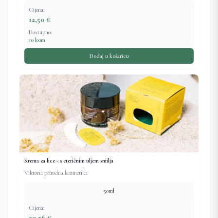
Cijena:
12,50 €
Dostupno:
10 kom
Dodaj u košaricu
Krema za lice - s eteričnim uljem smilja
Viktoria prirodna kozmetika
50ml
Cijena:
30,56 €