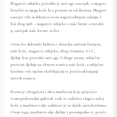
Magareće mlijeko prirodni je anti-age sastojak, a njegovi
benefiti za njegu kože lica poznati su od davnina. Njegovi
sastojci tihi su luksuz u svom najprirodnijem izdanju. I
baš zbog njih – magareće mlijeko s naše farme centralni
je sastojak naše kreme za lice.
Osim što dubinski hidrira i obnavlja zaštitnu barijeru
naše kože, magareće mlijeko, zbog vitamina A i C,
djeluje kao prirodni anti-age. S druge strane, mliječni
proteini djeluju na obnovu stanica naše kože, a mliječne
kiseline vrše nježnu eksfolijaciju te potiču uklanjanje
mrtvih stanica.
Krema je obogaćena i shea maslacem koji sprječava
transepidermalni gubitak vode te zadržava vlagu u našoj
koži, a maslinovo ulje zaduženo je za dašak antioksidansa.
Osim toga, maslinovo ulje djeluje i protuupalno te potiče