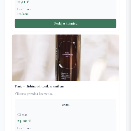
11,11 €
Dostupno:
102 kom
Dodaj u košaricu
Tonic - Hidrirajući tonik sa smiljem
Viktoria prirodna kozmetika
200ml
Cijena:
25,00 €
Dostupno: