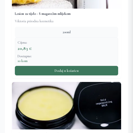
Losion za tijelo - S magarećim mlijekom
Viktoria prirodna kozmetika
200ml
Cijena:
20,83 €
Dostupno:
10 kom
Dodaj u košaricu