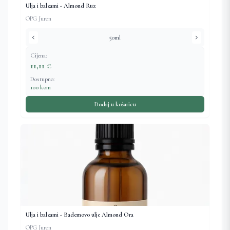
Ulja i balzami - Almond Ruz
OPG Juron
chevron_left
chevron_right
50ml
Cijena:
11,11 €
Dostupno:
100 kom
Dodaj u košaricu
Ulja i balzami - Bademovo ulje Almond Ora
OPG Juron