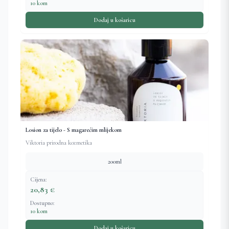
10 kom
Dodaj u košaricu
Losion za tijelo - S magarećim mlijekom
Viktoria prirodna kozmetika
200ml
Cijena:
20,83 €
Dostupno:
10 kom
Dodaj u košaricu