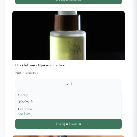
Ulja i balzami - Uljni serum za lice
NuMe cosmetics
30 ml
Cijena:
38,89 €
Dostupno:
100 kom
Dodaj u košaricu