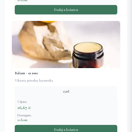
10 kom
Dodaj u košaricu
Balzam - za usne
Viktoria prirodna kozmetika
25ml
Cijena:
16,67 €
Dostupno:
10 kom
Dodaj u košaricu