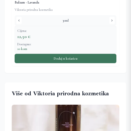
Balzam - Lavanda
Viktoria prirodna kozmetika
chevron_left
chevron_right
30ml
Cijena:
12,50 €
Dostupno:
10 kom
Dodaj u košaricu
Više od Viktoria prirodna kozmetika