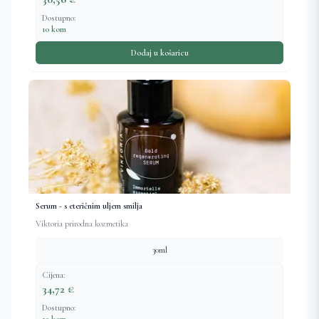
Dostupno:
10 kom
Dodaj u košaricu
Serum - s eteričnim uljem smilja
Viktoria prirodna kozmetika
30ml
Cijena:
34,72 €
Dostupno: