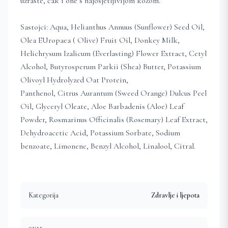
uzraste, čak i one s najosjetljivijom kožom.
Sastojci: Aqua, Helianthus Annuus (Sunflower) Seed Oil,
Olea EUropaea ( Olive) Fruit Oil, Donkey Milk,
Helichrysum Izalicum (Everlasting) Flower Extract, Cetyl
Alcohol, Butyrosperum Parkii (Shea) Butter, Potassium
Olivoyl Hydrolyzed Oat Protein,
Panthenol, Citrus Aurantum (Sweed Orange) Dulcus Peel
Oil, Glyceryl Oleate, Aloe Barbadenis (Aloe) Leaf
Powder, Rosmarinus Officinalis (Rosemary) Leaf Extract,
Dehydroacetic Acid, Potassium Sorbate, Sodium
benzoate, Limonene, Benzyl Alcohol, Linalool, Citral.
Kategorija
Zdravlje i ljepota