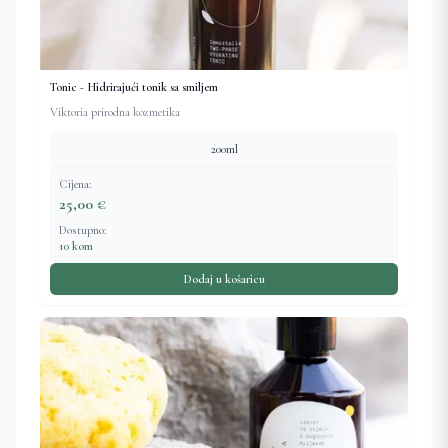
Tonic - Hidrirajući tonik sa smiljem
Viktoria prirodna kozmetika
200ml
Cijena:
25,00 €
Dostupno:
10 kom
Dodaj u košaricu