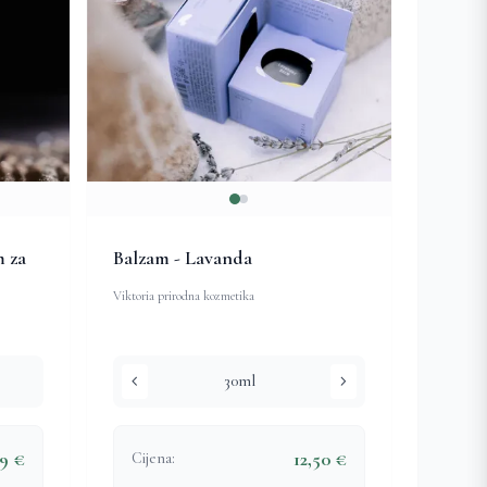
m za
Balzam - Lavanda
Viktoria prirodna kozmetika
chevron_left
chevron_right
30ml
89 €
12,50 €
Cijena: