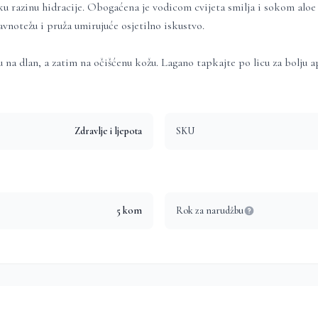
ku razinu hidracije. Obogaćena je vodicom cvijeta smilja i sokom aloe
notežu i pruža umirujuće osjetilno iskustvo.
 na dlan, a zatim na očišćenu kožu. Lagano tapkajte po licu za bolju 
Zdravlje i ljepota
SKU
5
kom
Rok za narudžbu