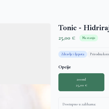
Tonic - Hidrira
25,00 €
Na stanju
Zdravlje i ljepota
Prirodna koz
Opcije
200ml
25,00 €
Dostupno u zalihama: