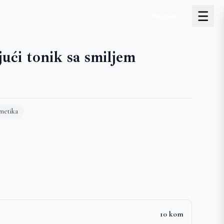
Naruči
jući tonik sa smiljem
metika
10 kom