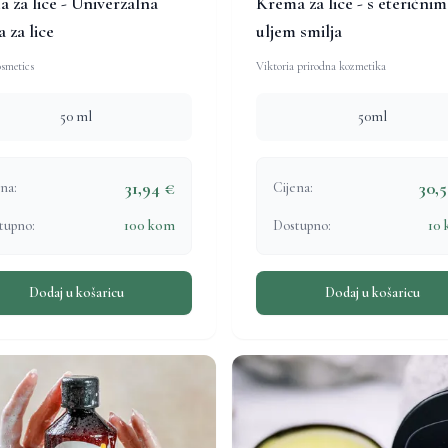
 za lice - Univerzalna
Krema za lice - s eteričnim
 za lice
uljem smilja
smetics
Viktoria prirodna kozmetika
50 ml
50ml
31,94 €
30,
na:
Cijena:
tupno:
100 kom
Dostupno:
10
Dodaj u košaricu
Dodaj u košaricu