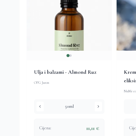
Ulja i balzami - Almond Ruz
Krema
eliksi
OPG Juron
NuMe co
chevron_left
chevron_right
50ml
11,11 €
Cijena:
Cije