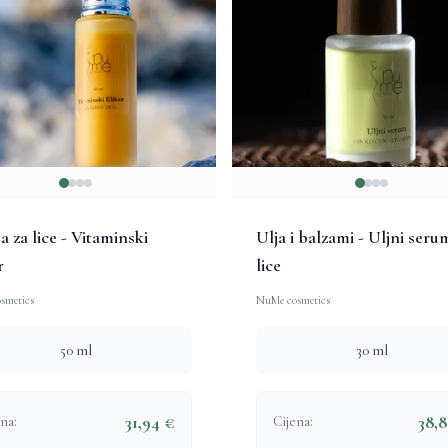
 za lice - Vitaminski
Ulja i balzami - Uljni seru
r
lice
smetics
NuMe cosmetics
50 ml
30 ml
31,94 €
38,
na:
Cijena: