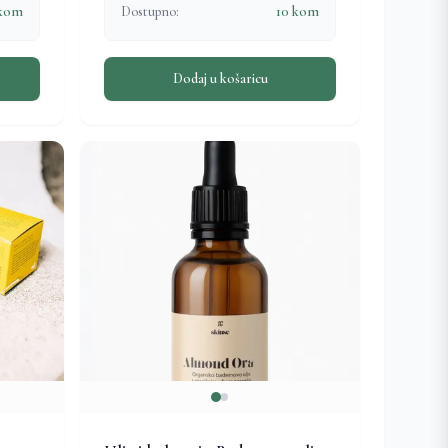
 kom
Dostupno:
10 kom
Dodaj u košaricu