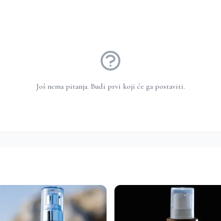
Još nema pitanja. Budi prvi koji će ga postaviti.